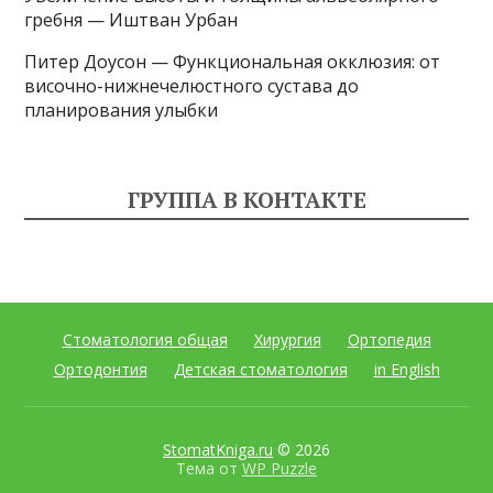
гребня — Иштван Урбан
Питер Доусон — Функциональная окклюзия: от
височно-нижнечелюстного сустава до
планирования улыбки
ГРУППА В КОНТАКТЕ
Стоматология общая
Хирургия
Ортопедия
Ортодонтия
Детская стоматология
in English
StomatKniga.ru
© 2026
Тема от
WP Puzzle