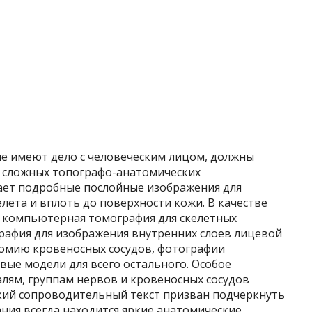
ые имеют дело с человеческим лицом, должны
ь сложных топографо-анатомических
ает подробные послойные изображения для
лета и вплоть до поверхности кожи. В качестве
: компьютерная томография для скелетных
графия для изображения внутренних слоев лицевой
томию кровеносных сосудов, фотографии
вые модели для всего остального. Особое
лям, группам нервов и кровеносных сосудов
кий сопроводительный текст призван подчеркнуть
ния всегда находится яркие анатомические