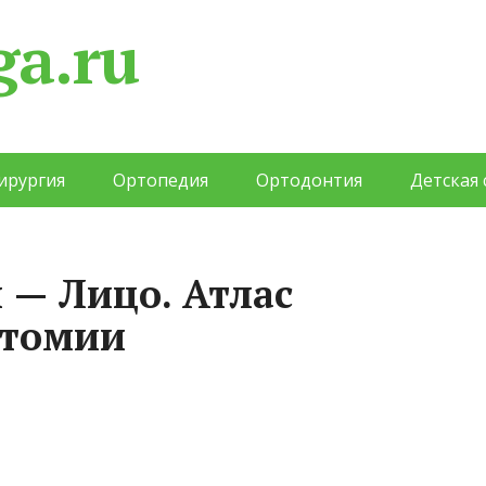
ga.ru
ирургия
Ортопедия
Ортодонтия
Детская
 — Лицо. Атлас
атомии