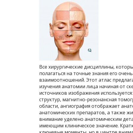
Все хирургические дисциплины, котор
полагаться на точные знания его очен
взаимоотношений. Этот атлас предлаг
изучения анатомии лица начиная от ске
источников изображения используется
структур, магнитно-резонансная томо
области, ангиография отображает ана
анатомических препаратов, а также жи
внимание уделено анатомическим дета
имеющим клиническое значение. Крат
ключевые моменты, но в центре внима